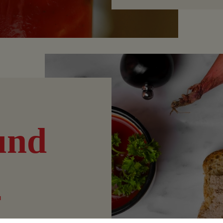
und
r