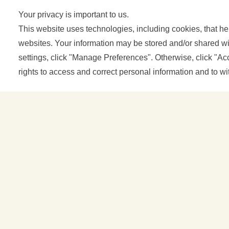
Your privacy is important to us.
This website uses technologies, including cookies, that hel
MEHR …
PRODUKT
websites. Your information may be stored and/or shared wit
settings, click "Manage Preferences". Otherwise, click "A
rights to access and correct personal information and to w
Home
>
Rezeptideen
UNSERE GAZPACHO
HÄUFI
FRAG
GAZPACHO ORIGINAL
REZEP
UNSE
LEID