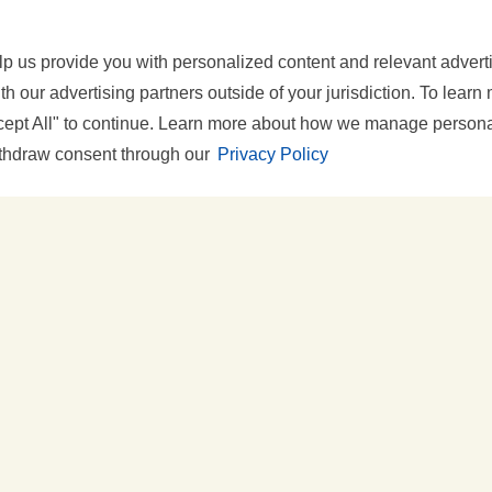
p us provide you with personalized content and relevant advertis
h our advertising partners outside of your jurisdiction. To lear
ccept All" to continue. Learn more about how we manage personal
ithdraw consent through our
Privacy Policy
G GESTELLTE
KONTAKT
EN
IMPRESSUM
TIDEEN
RE
ENSCHAFT