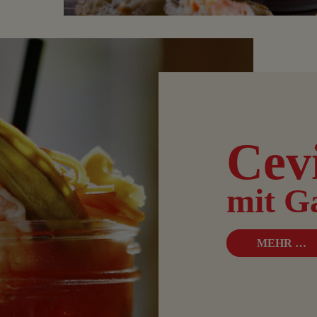
Cev
mit G
MEHR …