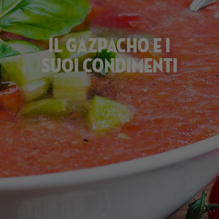
Il Gazpacho
e i
suoi condimenti