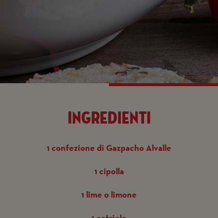
ingredienti
1 confezione di Gazpacho Alvalle
1 cipolla
1 lime o limone
1 cetriolo