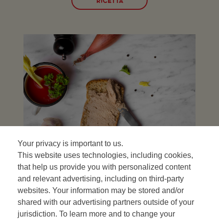
RICETTA
Your privacy is important to us.
This website uses technologies, including cookies,
Il Gazpacho con pane
that help us provide you with personalized content
e paté di verdure
and relevant advertising, including on third-party
websites. Your information may be stored and/or
RICETTA
shared with our advertising partners outside of your
jurisdiction. To learn more and to change your