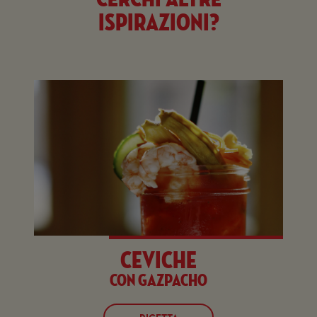
ispirazioni?
Ceviche
con Gazpacho